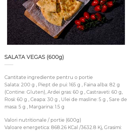
SALATA VEGAS (600g)
Cantitate ingrediente pentru o portie
Salata: 200 g , Piept de pui: 165 g , Faina alba: 82 g
(Contine: Gluten), Ardei gras: 60 g , Castraveti: 60 g,
Rosii: 60 g , Ceapa: 30 g , Ulei de masline: 5 g , Sare de
masa: 5 g , Margarina: 1.5 g
Valori nutritionale / portie (600g)
Valoare energetica: 868.26 KCal /3632.8 Kj, Grasimi: