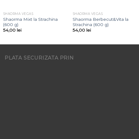
SHAORMA VEGAS
SHAORMA VEGAS
⁠Shaorma Mixt la Strachina
⁠Shaorma Berbecut&Vita la
(600 g)
Strachina (600 g)
54,00
lei
54,00
lei
PLATA SECURIZATA PRIN