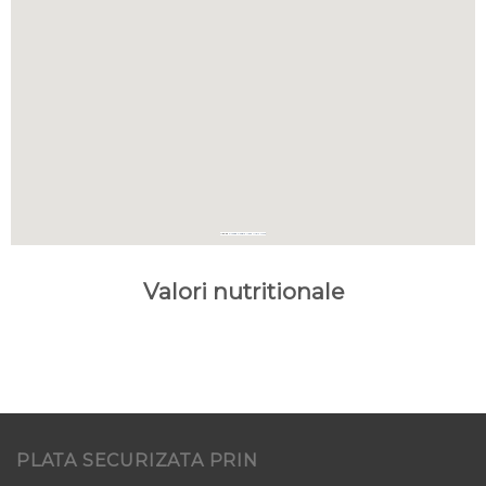
Map by
Embed Google Maps
Music Juice
Valori nutritionale
PLATA SECURIZATA PRIN